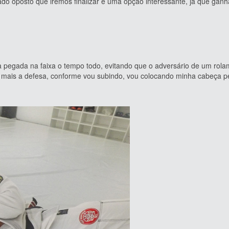
lado oposto que iremos finalizar é uma opção interessante, já que ga
a na faixa o tempo todo, evitando que o adversário de um rola
da mais a defesa, conforme vou subindo, vou colocando minha cabeça 