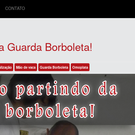
CONTATO
da Guarda Borboleta!
alização
Mão de vaca
Guarda Borboleta
Omoplata