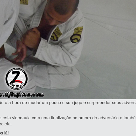
hora de mudar um pouco o seu jogo e surpreender seus adversá
a videoaula com uma finalização no ombro do adversário e tamb
oleta.
 lá!