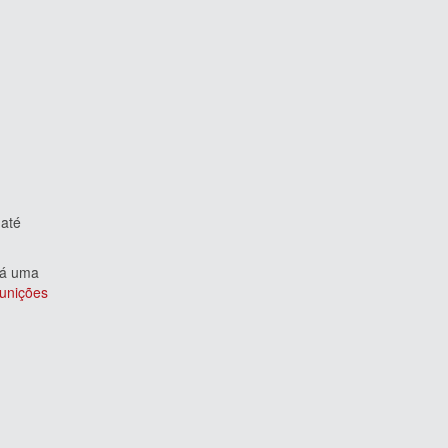
até
rá uma
unições