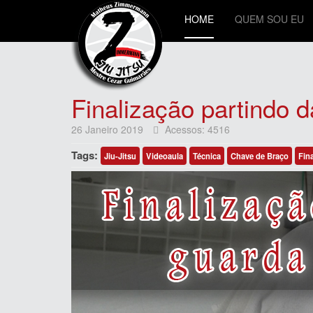
HOME
QUEM SOU EU
Finalização partindo 
26 Janeiro 2019
Acessos: 4516
Tags:
Jiu-Jitsu
Videoaula
Técnica
Chave de Braço
Fin