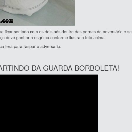
car sentado com os dois pés dentro das pernas do adversário e se 
ço deve ganhar a esgrima conforme ilustra a foto acima.
erá para raspar o adversário.
PARTINDO DA GUARDA BORBOLETA!