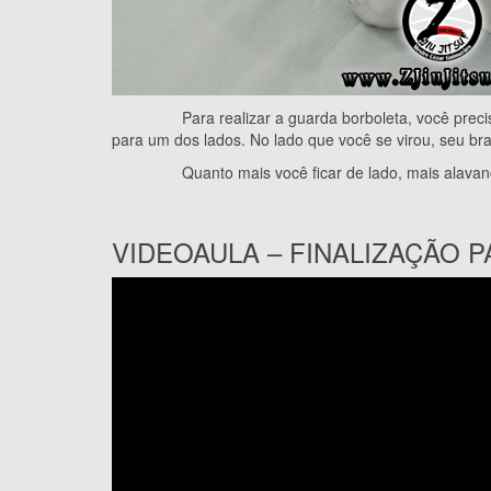
Para realizar a guarda borboleta, você precisa fi
para um dos lados. No lado que você se virou, seu bra
Quanto mais você ficar de lado, mais alavanca t
VIDEOAULA – FINALIZAÇÃO 