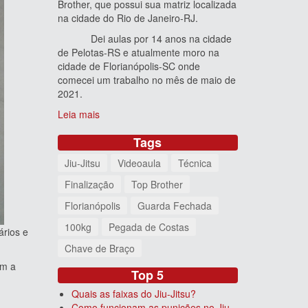
Brother, que possui sua matriz localizada
na cidade do Rio de Janeiro-RJ.
Dei aulas por 14 anos na cidade
de Pelotas-RS e atualmente moro na
cidade de Florianópolis-SC onde
comecei um trabalho no mês de maio de
2021.
Leia mais
Tags
Jiu-Jitsu
Videoaula
Técnica
Finalização
Top Brother
Florianópolis
Guarda Fechada
100kg
Pegada de Costas
rios e
Chave de Braço
ém a
Top 5
Quais as faixas do Jiu-Jitsu?
Como funcionam as punições no Jiu-