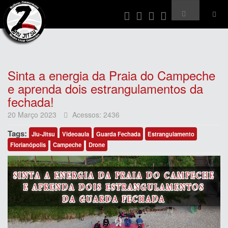
Sinta a energia da Praia do Campeche
e aprenda dois estrangulamentos da
fechada!
20 Março 2023
Acessos: 2436
Tags:
Jiu-Jitsu
Videoaula
Guarda Fechada
Estrangulamento
Florianópolis
Campeche
Drone