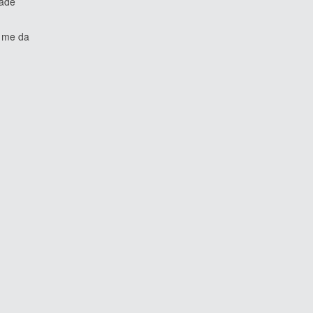
dade
e me da