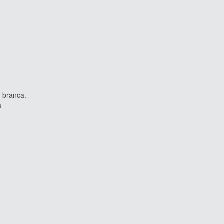
 branca.
a