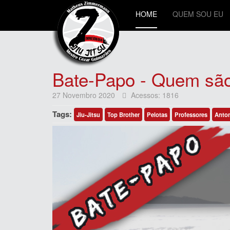
HOME
QUEM SOU EU
Bate-Papo - Quem são
27 Novembro 2020
Acessos: 1816
Tags:
Jiu-Jitsu
Top Brother
Pelotas
Professores
Anton