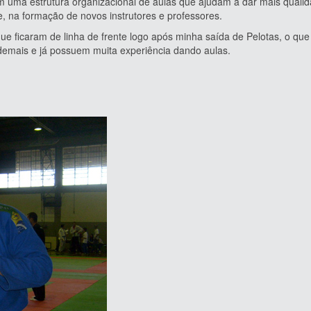
a estrutura organizacional de aulas que ajudam a dar mais quali
, na formação de novos instrutores e professores.
icaram de linha de frente logo após minha saída de Pelotas, o qu
 demais e já possuem muita experiência dando aulas.