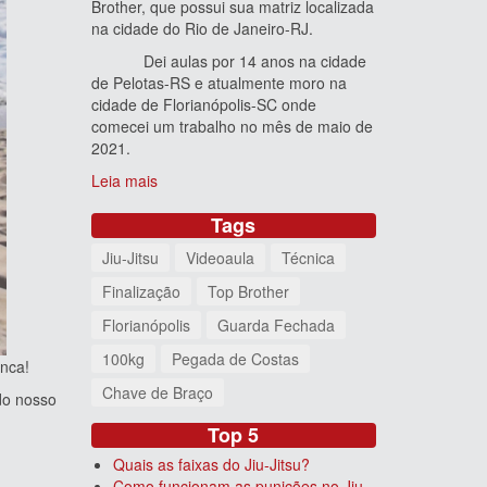
Brother, que possui sua matriz localizada
na cidade do Rio de Janeiro-RJ.
Dei aulas por 14 anos na cidade
de Pelotas-RS e atualmente moro na
cidade de Florianópolis-SC onde
comecei um trabalho no mês de maio de
2021.
Leia mais
Tags
Jiu-Jitsu
Videoaula
Técnica
Finalização
Top Brother
Florianópolis
Guarda Fechada
100kg
Pegada de Costas
nca!
Chave de Braço
do nosso
Top 5
Quais as faixas do Jiu-Jitsu?
Como funcionam as punições no Jiu-