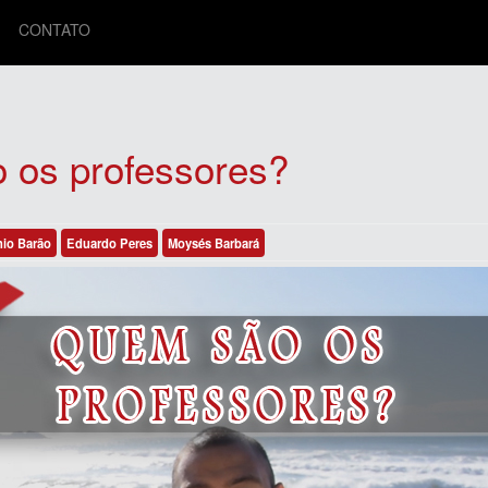
CONTATO
 os professores?
io Barão
Eduardo Peres
Moysés Barbará