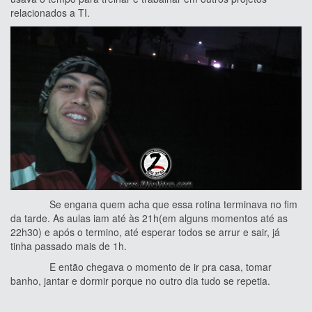
relacionados a TI.
Se engana quem acha que essa rotina terminava no fim
da tarde. As aulas iam até às 21h(em alguns momentos até as
22h30) e após o termino, até esperar todos se arrur e sair, já
tinha passado mais de 1h.
E então chegava o momento de ir pra casa, tomar
banho, jantar e dormir porque no outro dia tudo se repetia.