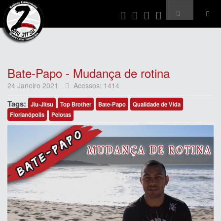
Bate-Papo - Mudança de rotina
24 Janeiro 2021
Acessos: 1414
Tags:
Jiu-Jitsu
Top Brother
Bate-Papo
Qualidade de Vida
Florianópolis
Pelotas